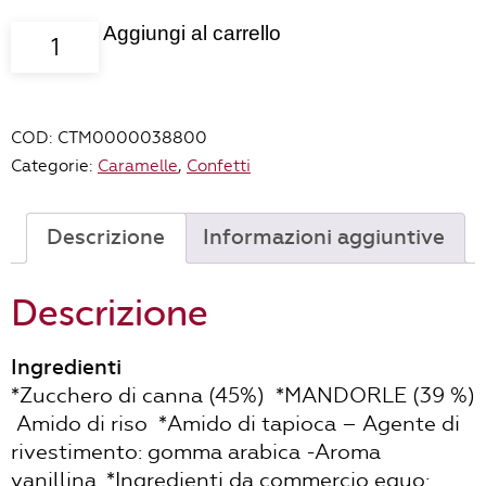
Aggiungi al carrello
Confetti
alla
mandorla
con
COD:
CTM0000038800
zucchero
Categorie:
Caramelle
,
Confetti
di
canna
quantità
Descrizione
Informazioni aggiuntive
Descrizione
Ingredienti
*Zucchero di canna (45%)  *MANDORLE (39 %)
 Amido di riso  *Amido di tapioca – Agente di
rivestimento: gomma arabica -Aroma
vanillina. *Ingredienti da commercio equo: