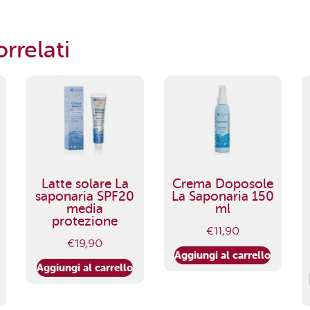
rrelati
Latte solare La
Crema Doposole
saponaria SPF20
La Saponaria 150
media
ml
protezione
€
11,90
€
19,90
Aggiungi al carrello
Aggiungi al carrello