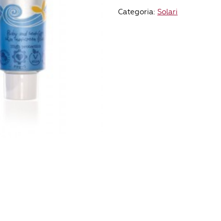
saponaria
Categoria:
Solari
SPF
50
quantità