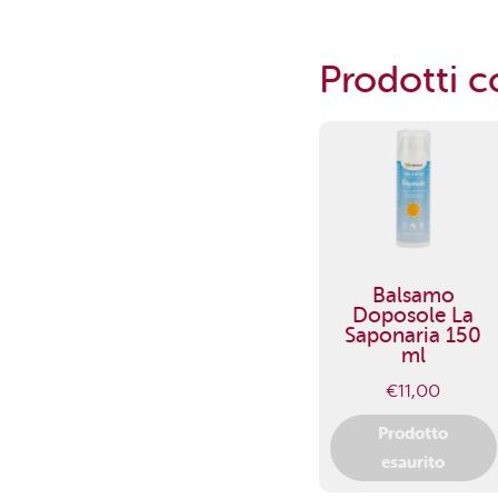
Prodotti co
Balsamo
Doposole La
Saponaria 150
ml
€
11,00
Prodotto
esaurito