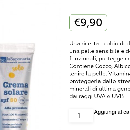
€
9,90
Una ricetta ecobio dedi
una pelle sensibile e d
funzionali, protegge con
Contiene Cocco, Albico
lenire la pelle, Vitam
proteggerla dallo stres
minerali di ultima gen
dai raggi UVA e UVB.
Aggiungi al car
Crema
solare
La