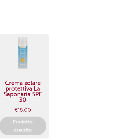
Crema solare
protettiva La
Saponaria SPF
30
€
18,00
Prodotto
esaurito