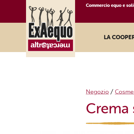
Commercio equo e soli
LA COOPE
Negozio
/
Cosmes
Crema s