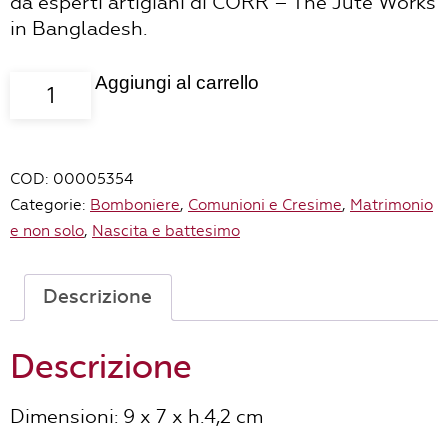
da esperti artigiani di CORR – The Jute Works
in Bangladesh.
Aggiungi al carrello
Mini
vasetto
tartaruga
in
COD:
00005354
terracotta
Categorie:
Bomboniere
,
Comunioni e Cresime
,
Matrimonio
quantità
e non solo
,
Nascita e battesimo
Descrizione
Descrizione
Dimensioni: 9 x 7 x h.4,2 cm