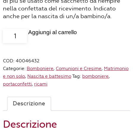
di più se usato come sacchetto da riempire
nella confettata del ricevimento. Indicato
anche per la nascita di un/a bambino/a.
Aggiungi al carrello
Sacchettino
Ahmadabad
fiori
azzurri
COD:
40046432
quantità
Categorie:
Bomboniere
,
Comunioni e Cresime
,
Matrimonio
e non solo
,
Nascita e battesimo
Tag:
bomboniere
,
portaconfetti
,
ricami
Descrizione
Descrizione