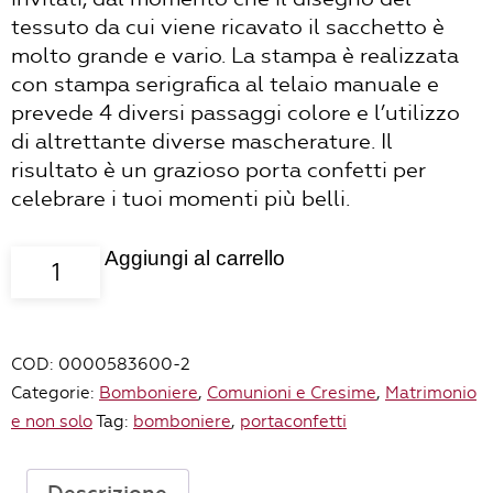
tessuto da cui viene ricavato il sacchetto è
molto grande e vario. La stampa è realizzata
con stampa serigrafica al telaio manuale e
prevede 4 diversi passaggi colore e l’utilizzo
di altrettante diverse mascherature. Il
risultato è un grazioso porta confetti per
celebrare i tuoi momenti più belli.
Aggiungi al carrello
Sacchettino
FIORI-
FOGLIE
arancione/verde,
COD:
0000583600-2
cotone
Categorie:
Bomboniere
,
Comunioni e Cresime
,
Matrimonio
quantità
e non solo
Tag:
bomboniere
,
portaconfetti