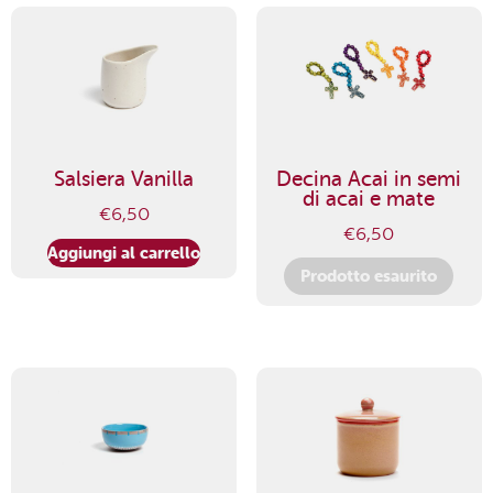
Salsiera Vanilla
Decina Acai in semi
di acai e mate
€
6,50
€
6,50
Aggiungi al carrello
Prodotto esaurito