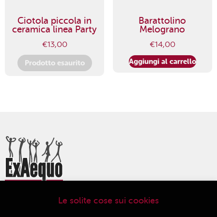
Ciotola piccola in
Barattolino
ceramica linea Party
Melograno
€
13,00
€
14,00
Aggiungi al carrello
Prodotto esaurito
Le solite cose sui cookies
ExAequo Bottega del Mondo Cooperativa Sociale
Via Altabella 7/b