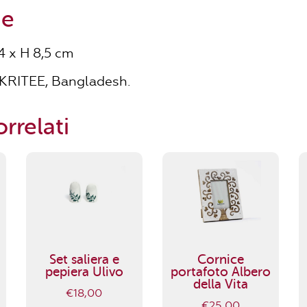
ne
4 x H 8,5 cm
KRITEE, Bangladesh.
rrelati
Set saliera e
Cornice
pepiera Ulivo
portafoto Albero
della Vita
€
18,00
€
25,00