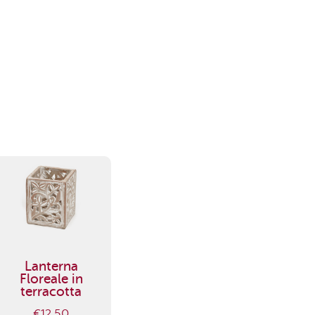
Lanterna
Floreale in
terracotta
€
12,50