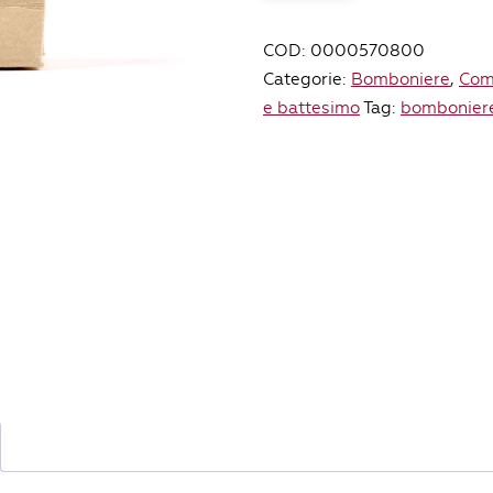
bianchi
blockprint
COD:
0000570800
cartajuta
Categorie:
Bomboniere
,
Com
quantità
e battesimo
Tag:
bombonier