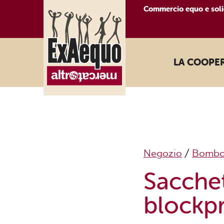
Commercio equo e soli
LA COOPE
Negozio
/
Bombo
Sacchet
blockpr