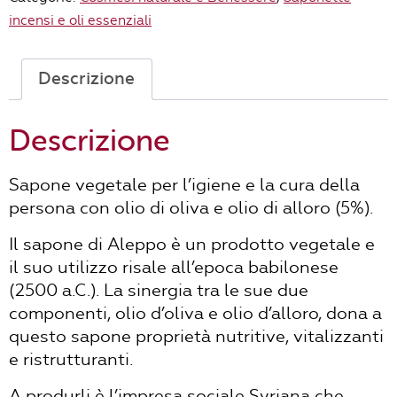
olio
incensi e oli essenziali
di
oliva
e
Descrizione
alloro
(5%)
Descrizione
quantità
Sapone vegetale per l’igiene e la cura della
persona con olio di oliva e olio di alloro (5%).
Il sapone di Aleppo è un prodotto vegetale e
il suo utilizzo risale all’epoca babilonese
(2500 a.C.).
La sinergia tra le sue due
componenti, olio d’oliva e olio d’alloro, dona a
questo sapone proprietà nutritive, vitalizzanti
e ristrutturanti.
A produrli è l’impresa sociale Syriana che