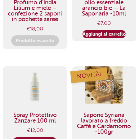
Profumo d’India
olio essenziale
Lilium e miele –
arancio bio – La
confezione 2 saponi
Saponaria -10ml
in pochette saree
€
7,00
€
18,00
Aggiungi al carrello
Prodotto esaurito
NOVITÀ!
Spray Protettivo
Sapone Syriana
Zanzare 100 ml
lavorato a freddo
Caffè e Cardamomo
€
12,00
-100gr