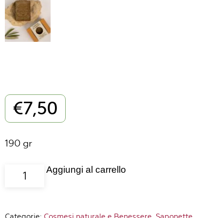
€
7,50
190 gr
Aggiungi al carrello
Sapone
di
Aleppo
Syriana
Categorie:
Cosmesi naturale e Benessere
,
Saponette