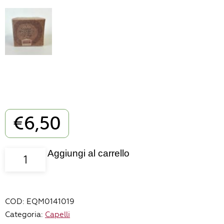
€
6,50
Aggiungi al carrello
Sapone
per
capelli
all'hennè
COD:
EQM0141019
90
Categoria:
Capelli
gr