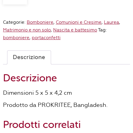
Dama
rossa
in
Categorie:
Bomboniere
,
Comunioni e Cresime
,
Laurea
,
foglia
Matrimonio e non solo
,
Nascita e battesimo
Tag:
di
bomboniere
,
portaconfetti
palma
quantità
Descrizione
Descrizione
Dimensioni 5 x 5 x 4,2 cm
Prodotto da PROKRITEE, Bangladesh.
Prodotti correlati