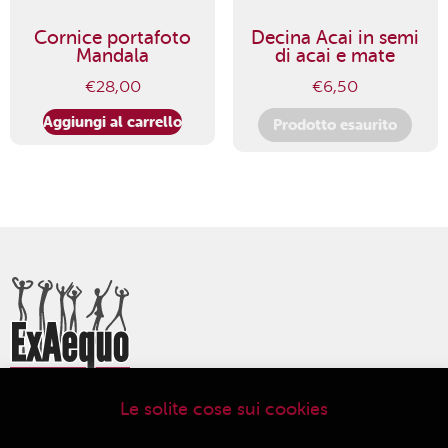
Cornice portafoto
Decina Acai in semi
Mandala
di acai e mate
€
28,00
€
6,50
Aggiungi al carrello
Prodotto esaurito
Le solite cose sui cookies
ExAequo Bottega del Mondo Cooperativa Sociale
Via Altabella 7/b