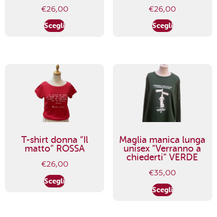
€
26,00
€
26,00
Scegli
Scegli
T-shirt donna “Il
Maglia manica lunga
matto” ROSSA
unisex “Verranno a
chiederti” VERDE
€
26,00
€
35,00
Scegli
Scegli