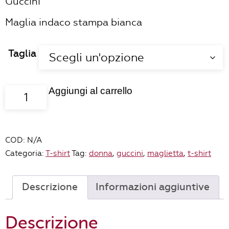
Guccini
Maglia indaco stampa bianca
Taglia
Aggiungi al carrello
T-
shirt
donna
"Canzone
COD:
N/A
di
Categoria:
T-shirt
Tag:
donna
,
guccini
,
maglietta
,
t-shirt
notte
N°2"
INDACO
Descrizione
Informazioni aggiuntive
quantità
Descrizione