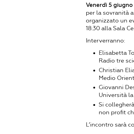
Venerdì 5 giugno
per la sovranità 
organizzato un ev
18:30 alla Sala C
Interverranno:
Elisabetta To
Radio tre sc
Christian Eli
Medio Orient
Giovanni Des
Università l
Si collegher
non profit ch
L’incontro sarà c