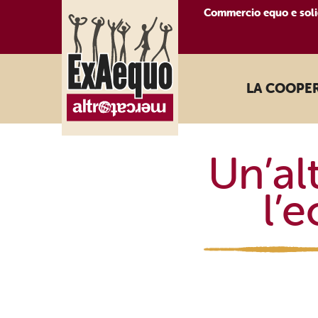
Commercio equo e soli
LA COOPE
Un’al
l’