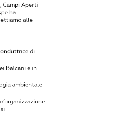
, Campi Aperti
ospe ha
pettiamo alle
conduttrice di
ei Balcani e in
logia ambientale
un’organizzazione
si