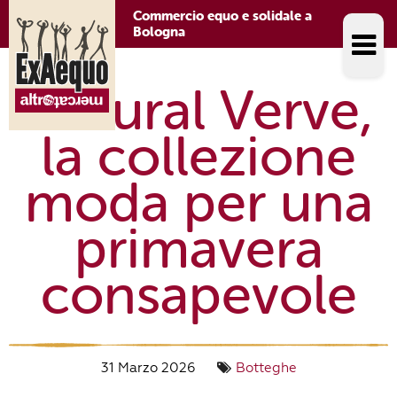
Commercio equo e solidale a
Bologna
Natural Verve,
la collezione
moda per una
primavera
consapevole
31 Marzo 2026
Botteghe