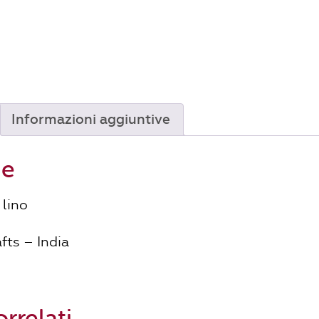
Informazioni aggiuntive
ne
lino
fts – India
rrelati