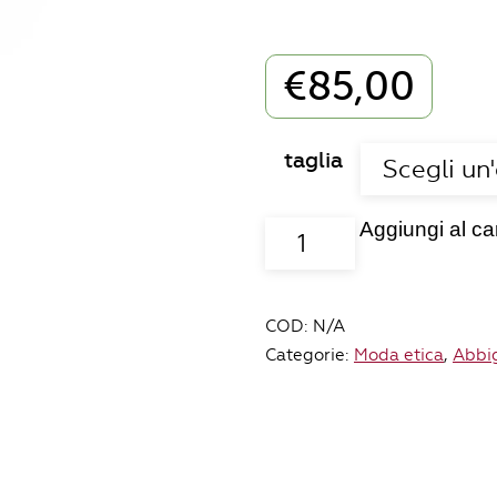
€
85,00
taglia
Aggiungi al car
Abito
Fiordaliso
quantità
COD:
N/A
Categorie:
Moda etica
,
Abbi