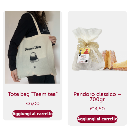
Tote bag “Team tea”
Pandoro classico –
700gr
€
6,00
€
14,50
Aggiungi al carrello
Aggiungi al carrello