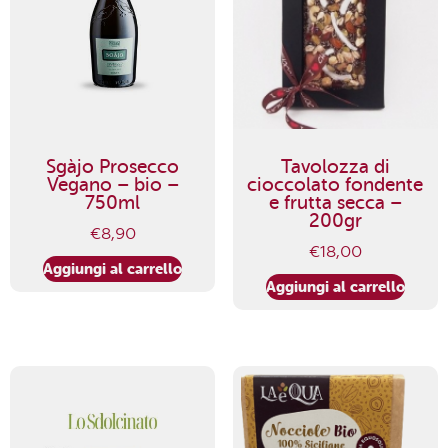
Sgàjo Prosecco
Tavolozza di
Vegano – bio –
cioccolato fondente
750ml
e frutta secca –
200gr
€
8,90
€
18,00
Aggiungi al carrello
Aggiungi al carrello