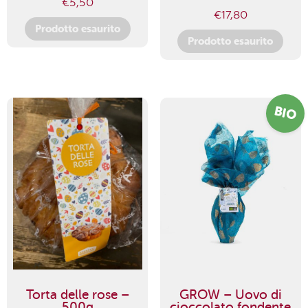
€
5,50
€
17,80
Prodotto esaurito
Prodotto esaurito
BIO
Torta delle rose –
GROW – Uovo di
500g
cioccolato fondente