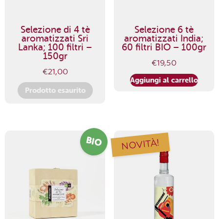
Selezione di 4 tè
Selezione 6 tè
aromatizzati Sri
aromatizzati India;
Lanka; 100 filtri –
60 filtri BIO – 100gr
150gr
€
19,50
€
21,00
Aggiungi al carrello
Prodotto esaurito
BIO
NOVITÀ!