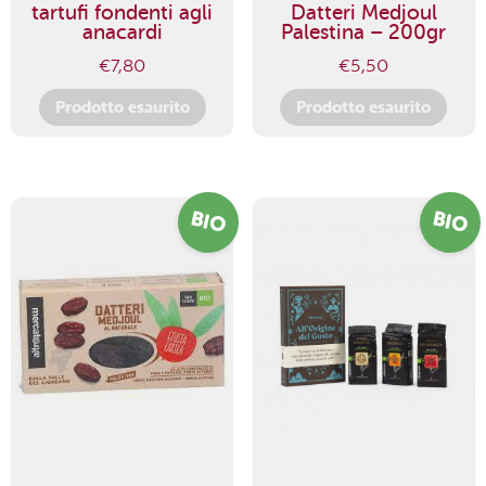
tartufi fondenti agli
Datteri Medjoul
anacardi
Palestina – 200gr
€
7,80
€
5,50
Prodotto esaurito
Prodotto esaurito
BIO
BIO