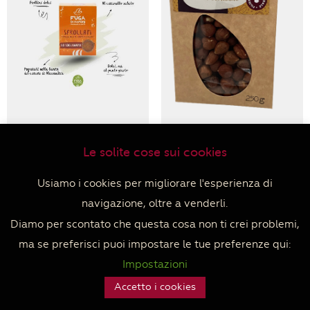
Lo Sdolcinato –
Nocciole BIO – 250
Le solite cose sui cookies
Gemme al caramello
gr
salato – 200gr
€
10,00
Usiamo i cookies per migliorare l'esperienza di
€
5,00
Aggiungi al carrello
navigazione, oltre a venderli.
Aggiungi al carrello
Diamo per scontato che questa cosa non ti crei problemi,
ma se preferisci puoi impostare le tue preferenze qui:
Impostazioni
Accetto i cookies