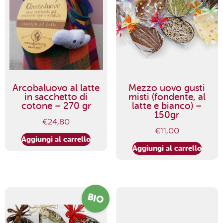
Arcobaluovo al latte
Mezzo uovo gusti
in sacchetto di
misti (fondente, al
cotone – 270 gr
latte e bianco) –
150gr
€
24,80
€
11,00
Aggiungi al carrello
Aggiungi al carrello
BIO