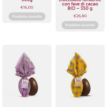
con fave di cacao
€
16,00
BIO – 350 g
€
26,80
Prodotto esaurito
Prodotto esaurito