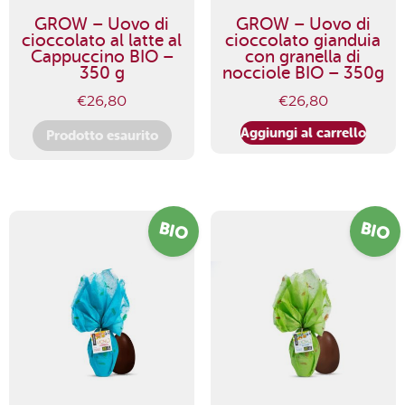
GROW – Uovo di
GROW – Uovo di
cioccolato al latte al
cioccolato gianduia
Cappuccino BIO –
con granella di
350 g
nocciole BIO – 350g
€
26,80
€
26,80
Aggiungi al carrello
Prodotto esaurito
BIO
BIO