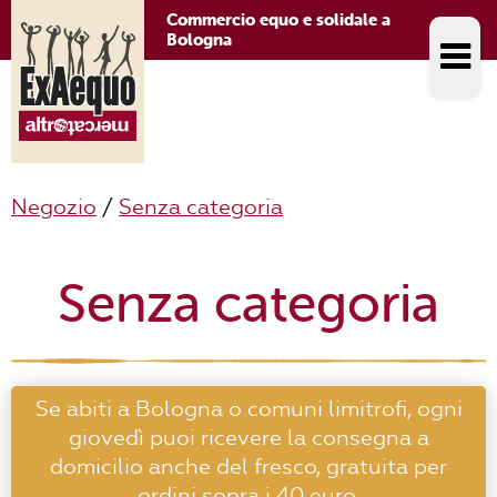
Commercio equo e solidale a
Bologna
Negozio
/
Senza categoria
Senza categoria
Se abiti a Bologna o comuni limitrofi, ogni
giovedì puoi ricevere la consegna a
domicilio anche del fresco, gratuita per
ordini sopra i 40 euro.