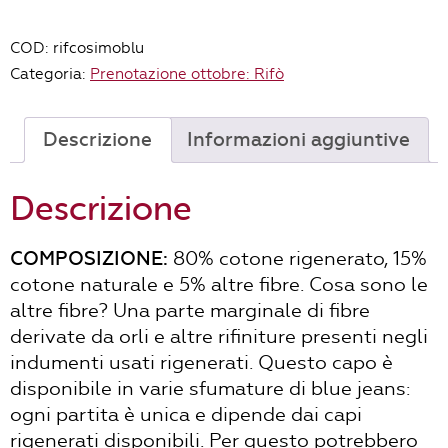
COTONE
JEANS
COD:
rifcosimoblu
RIGENERATO
Categoria:
Prenotazione ottobre: Rifò
COSIMO
blu
baltico-
Descrizione
Informazioni aggiuntive
prodotto
su
Descrizione
prenotazione
quantità
COMPOSIZIONE:
80% cotone rigenerato, 15%
cotone naturale e 5% altre fibre. Cosa sono le
altre fibre? Una parte marginale di fibre
derivate da orli e altre rifiniture presenti negli
indumenti usati rigenerati. Questo capo è
disponibile in varie sfumature di blue jeans:
ogni partita è unica e dipende dai capi
rigenerati disponibili. Per questo potrebbero