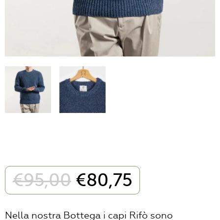
Il
Il
€
95,00
€
80,75
prezzo
prezzo
originale
attuale
era:
è:
Nella nostra Bottega i capi Rifò sono