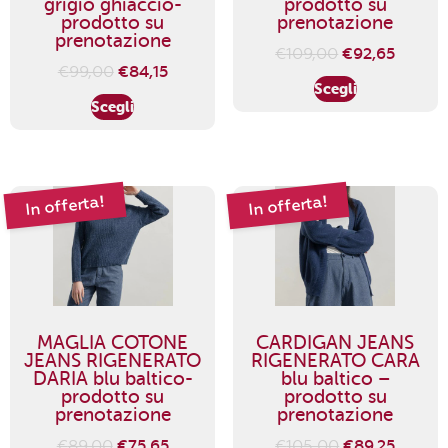
grigio ghiaccio-
prodotto su
prodotto su
prenotazione
prenotazione
Il
Il
€
109,00
€
92,65
Il
Il
€
99,00
€
84,15
prezzo
prezzo
Scegli
prezzo
prezzo
originale
attual
Scegli
originale
attuale
era:
è:
era:
è:
€109,00.
€92,65
€99,00.
€84,15.
In offerta!
In offerta!
MAGLIA COTONE
CARDIGAN JEANS
JEANS RIGENERATO
RIGENERATO CARA
DARIA blu baltico-
blu baltico –
prodotto su
prodotto su
prenotazione
prenotazione
Il
Il
Il
Il
€
89,00
€
75,65
€
105,00
€
89,25