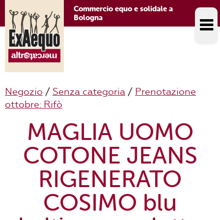
Commercio equo e solidale a
Bologna
Negozio
/
Senza categoria
/
Prenotazione
ottobre: Rifò
MAGLIA UOMO
COTONE JEANS
RIGENERATO
COSIMO blu