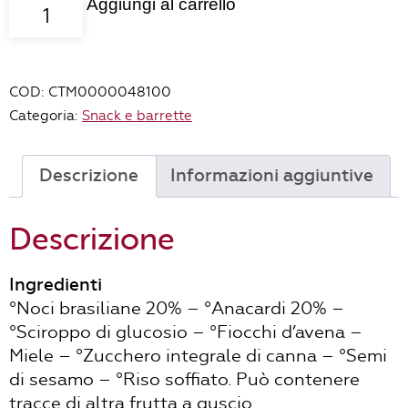
Aggiungi al carrello
barretta
Barrita
nut
con
COD:
CTM0000048100
noci
Categoria:
Snack e barrette
brasiliane
e
anacardi
Descrizione
Informazioni aggiuntive
-
bio
Descrizione
quantità
Ingredienti
°Noci brasiliane 20% – °Anacardi 20% –
°Sciroppo di glucosio – °Fiocchi d’avena –
Miele – °Zucchero integrale di canna – °Semi
di sesamo – °Riso soffiato. Può contenere
tracce di altra frutta a guscio