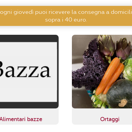
 ogni giovedì puoi ricevere la consegna a domicili
sopra i 40 euro.
Alimentari bazze
Ortaggi