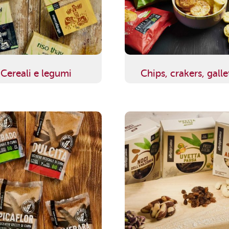
Cereali e legumi
Chips, crakers, galle