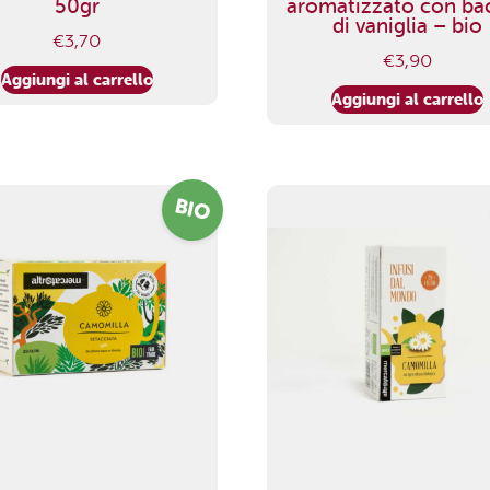
50gr
aromatizzato con ba
di vaniglia – bio
€
3,70
€
3,90
Aggiungi al carrello
Aggiungi al carrello
BIO