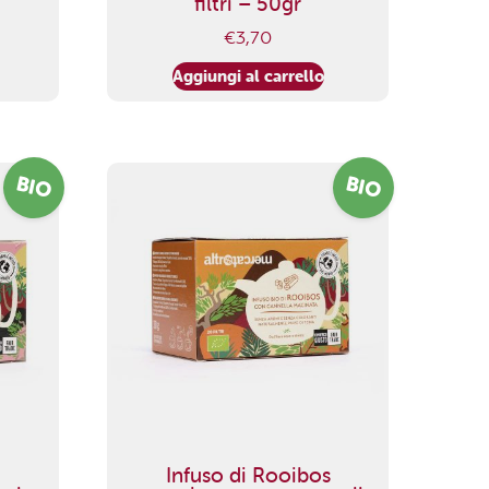
filtri – 50gr
€
3,70
Aggiungi al carrello
BIO
BIO
s
Infuso di Rooibos