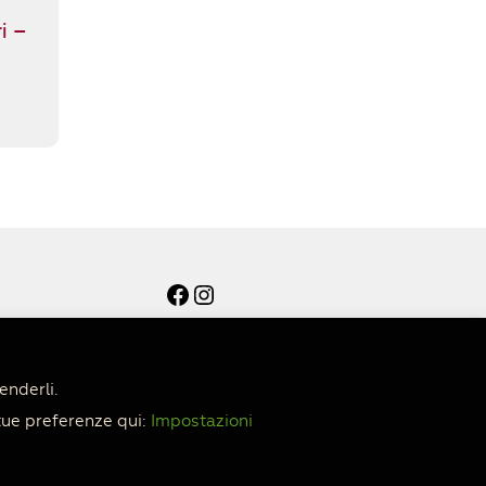
i –
Facebook
Instagram
enderli.
tue preferenze qui:
Impostazioni