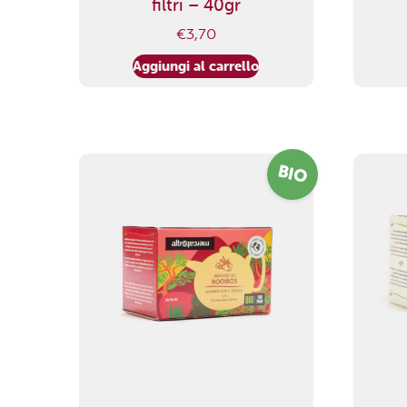
filtri – 40gr
€
3,70
Aggiungi al carrello
BIO