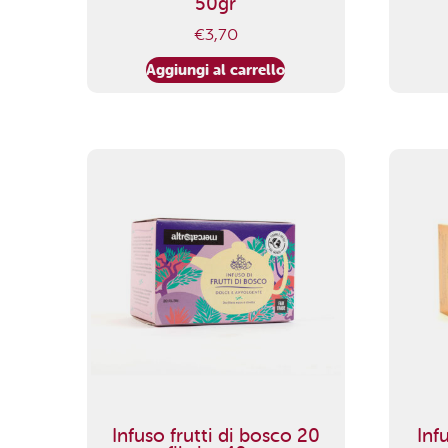
50gr
€
3,70
Aggiungi al carrello
Infuso frutti di bosco 20
Inf