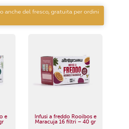
o anche del fresco, gratuita per ordini
o e
Infusi a freddo Rooibos e
gr
Maracuja 16 filtri – 40 gr