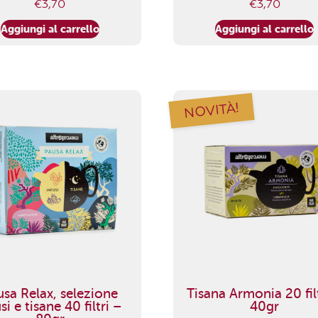
€
3,70
€
3,70
Aggiungi al carrello
Aggiungi al carrello
NOVITÀ!
usa Relax, selezione
Tisana Armonia 20 fil
si e tisane 40 filtri –
40gr