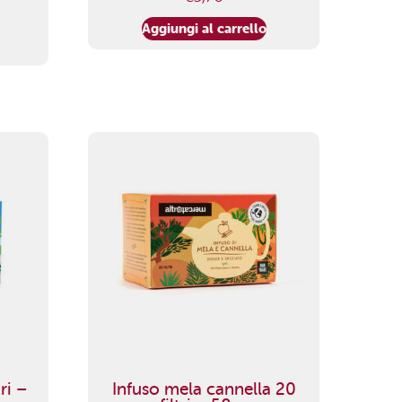
Aggiungi al carrello
ri –
Infuso mela cannella 20