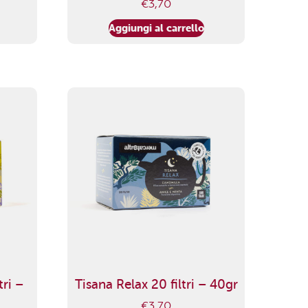
€
3,70
Aggiungi al carrello
tri –
Tisana Relax 20 filtri – 40gr
€
3,70