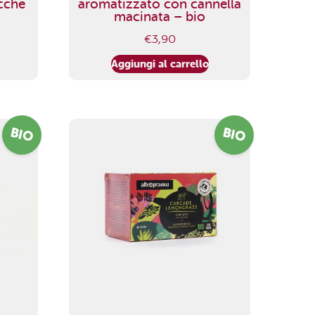
cche
aromatizzato con cannella
macinata – bio
€
3,90
Aggiungi al carrello
BIO
BIO