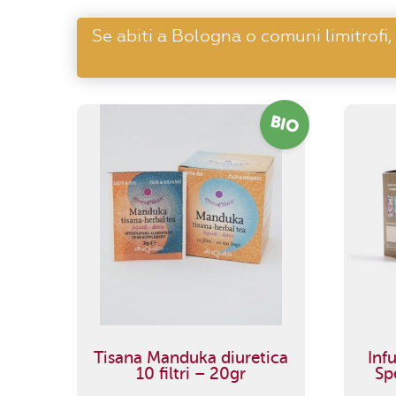
Se abiti a Bologna o comuni limitrofi,
BIO
Tisana Manduka diuretica
Inf
10 filtri – 20gr
Spe