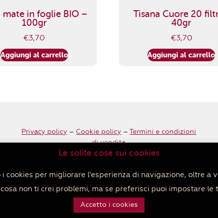
 mate in foglie BIO –
Tisana Cuore 20 filtr
100gr
40gr
€
3,70
€
3,70
Aggiungi al carrello
Aggiungi al carrello
Privacy policy
–
Cookie policy
–
Termini e condizioni
di vendita
Le solite cose sui cookies
i cookies per migliorare l'esperienza di navigazione, oltre a v
osa non ti crei problemi, ma se preferisci puoi impostare le 
Accetto i cookies