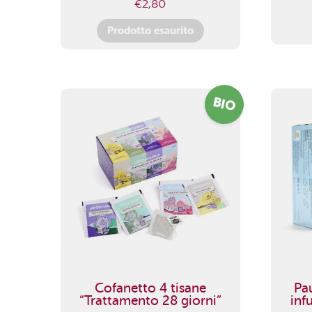
€
2,80
Prodotto esaurito
BIO
Cofanetto 4 tisane
Pa
“Trattamento 28 giorni”
infu