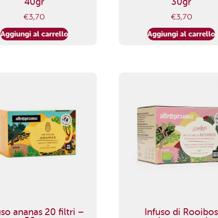
40gr
30gr
€
3,70
€
3,70
Aggiungi al carrello
Aggiungi al carrello
uso ananas 20 filtri –
Infuso di Rooibo