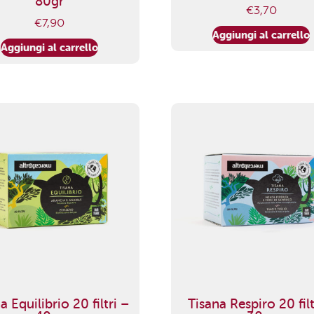
80gr
€
3,70
€
7,90
Aggiungi al carrello
Aggiungi al carrello
a Equilibrio 20 filtri –
Tisana Respiro 20 filt