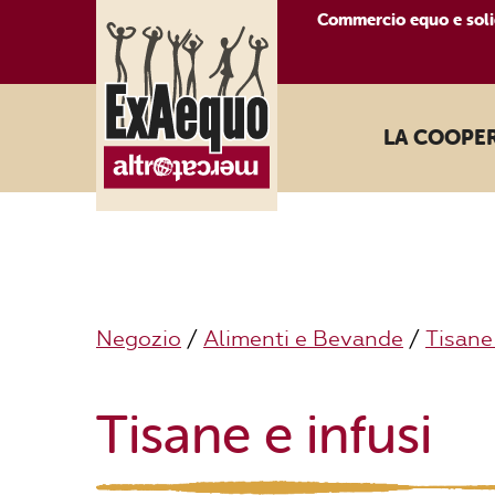
Commercio equo e soli
LA COOPE
Negozio
/
Alimenti e Bevande
/
Tisane 
Tisane e infusi