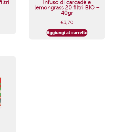
ltri
Infuso di carcadè e
lemongrass 20 filtri BIO –
40gr
€
3,70
Aggiungi al carrello