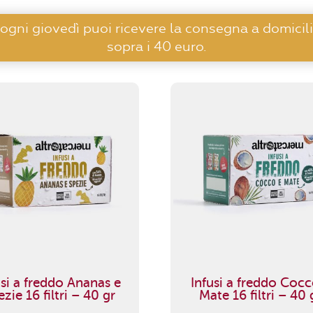
 ogni giovedì puoi ricevere la consegna a domicili
sopra i 40 euro.
usi a freddo Ananas e
Infusi a freddo Cocc
zie 16 filtri – 40 gr
Mate 16 filtri – 40 