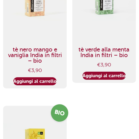
tè nero mango e
tè verde alla menta
vaniglia India in filtri
India in filtri – bio
– bio
€
3,90
€
3,90
Aggiungi al carrello
Aggiungi al carrello
BIO