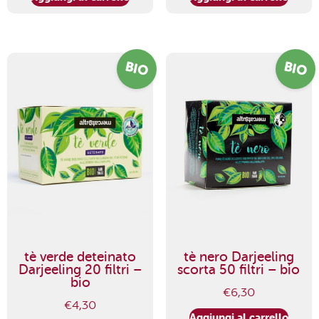
BIO
BIO
tè verde deteinato
tè nero Darjeeling
Darjeeling 20 filtri –
scorta 50 filtri – bio
bio
€
6,30
€
4,30
Aggiungi al carrello