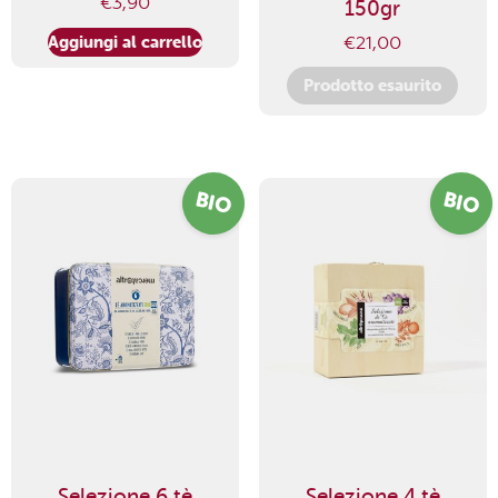
€
3,90
150gr
Aggiungi al carrello
€
21,00
Prodotto esaurito
BIO
BIO
Selezione 6 tè
Selezione 4 tè