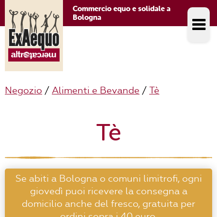
Commercio equo e solidale a
Bologna
Negozio
/
Alimenti e Bevande
/
Tè
Tè
Se abiti a Bologna o comuni limitrofi, ogni
giovedì puoi ricevere la consegna a
domicilio anche del fresco, gratuita per
ordini sopra i 40 euro.