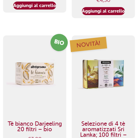
€
4,30
Aggiungi al carrello
Aggiungi al carrello
BIO
NOVITÀ!
Tè bianco Darjeeling
Selezione di 4 tè
20 filtri – bio
aromatizzati Sri
Lanka; 100 filtri –