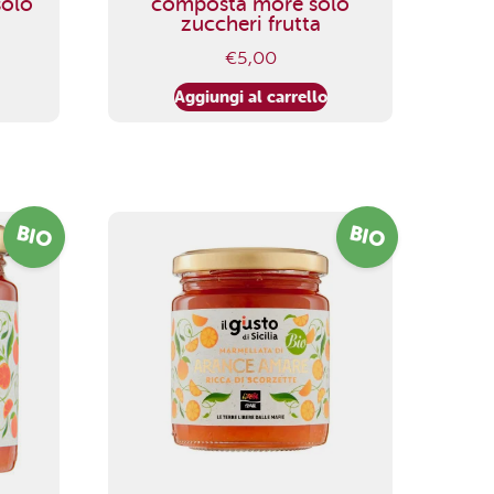
solo
composta more solo
zuccheri frutta
€
5,00
Aggiungi al carrello
BIO
BIO