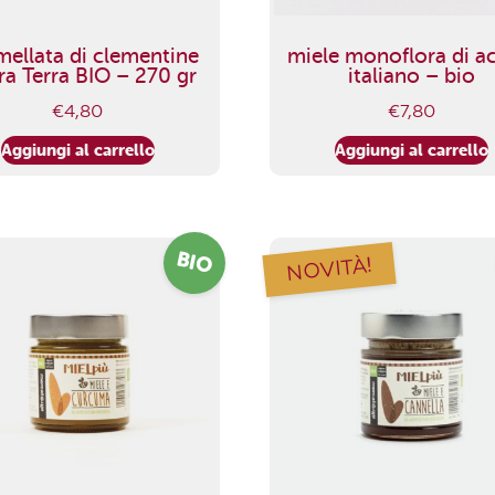
ellata di clementine
miele monoflora di a
ra Terra BIO – 270 gr
italiano – bio
€
4,80
€
7,80
Aggiungi al carrello
Aggiungi al carrello
BIO
NOVITÀ!