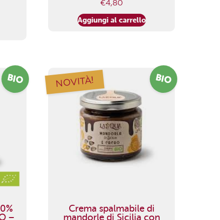
€
4,80
Aggiungi al carrello
BIO
BIO
NOVITÀ!
00%
Crema spalmabile di
IO –
mandorle di Sicilia con