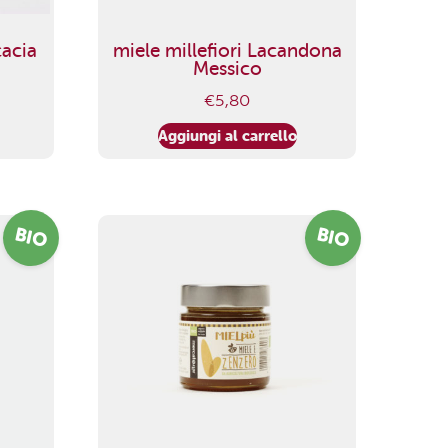
cacia
miele millefiori Lacandona
Messico
€
5,80
Aggiungi al carrello
BIO
BIO