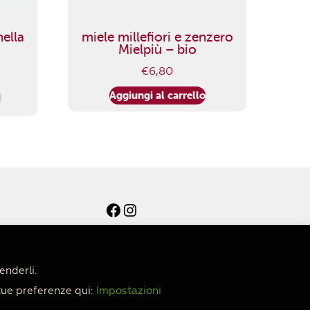
nella
miele millefiori e zenzero
Mielpiù – bio
€
6,80
Aggiungi al carrello
Facebook
Instagram
enderli.
tue preferenze qui:
Impostazioni