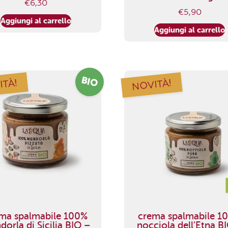
€
6,30
€
5,90
Aggiungi al carrello
Aggiungi al carrello
BIO
ITÀ!
NOVITÀ!
ma spalmabile 100%
crema spalmabile 1
orla di Sicilia BIO –
nocciola dell’Etna B