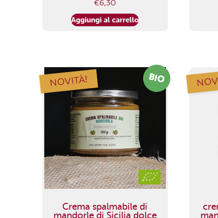
€
6,30
Aggiungi al carrello
BIO
NOVITÀ!
NOV
Crema spalmabile di
cre
mandorle di Sicilia dolce
mand