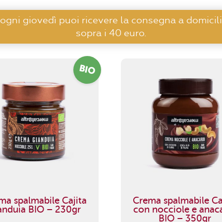
 ogni giovedì puoi ricevere la consegna a domicili
sopra i 40 euro.
BIO
ma spalmabile Cajita
Crema spalmabile Ca
anduia BIO – 230gr
con nocciole e anac
BIO – 350gr