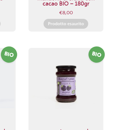
cacao BIO – 180gr
€
8,00
Prodotto esaurito
BIO
BIO