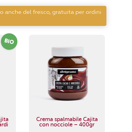
o anche del fresco, gratuita per ordini
BIO
jita
Crema spalmabile Cajita
ardi
con nocciole – 400gr