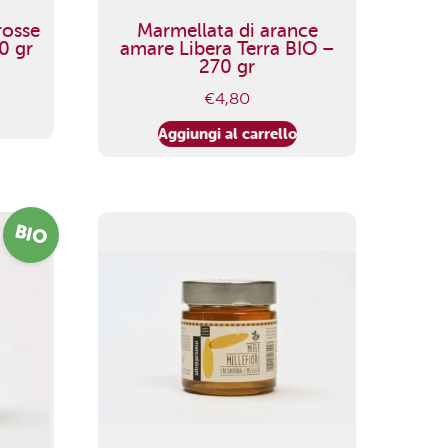
rosse
Marmellata di arance
0 gr
amare Libera Terra BIO –
270 gr
€
4,80
Aggiungi al carrello
BIO