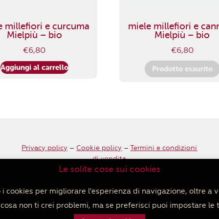
e millefiori e curcuma
miele millefiori e can
Mielpiù – bio
Mielpiù – bio
€
6,80
€
6,80
Aggiungi al carrello
Prodotto esaurito
Privacy policy
–
Cookie policy
–
Termini e condizioni
di vendita
Le solite cose sui cookies
i cookies per migliorare l'esperienza di navigazione, oltre a v
osa non ti crei problemi, ma se preferisci puoi impostare le 