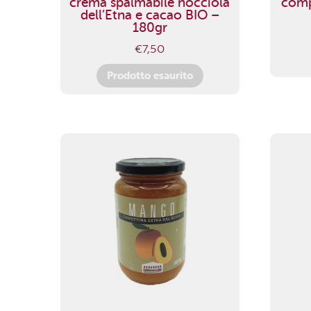
crema spalmabile nocciola
comp
dell’Etna e cacao BIO –
180gr
€
7,50
Prodotto esaurito