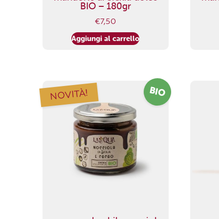
BIO – 180gr
€
7,50
Aggiungi al carrello
BIO
NOVITÀ!