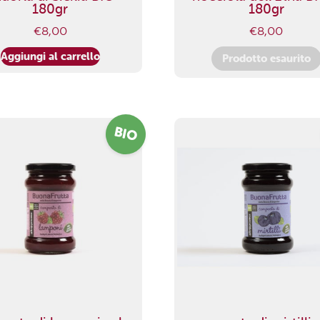
180gr
180gr
€
8,00
€
8,00
Aggiungi al carrello
Prodotto esaurito
BIO