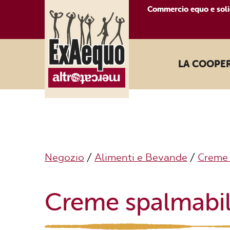
Commercio equo e soli
LA COOPE
Negozio
/
Alimenti e Bevande
/
Creme 
Creme spalmabili