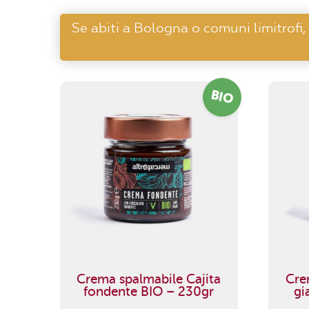
Se abiti a Bologna o comuni limitrofi,
BIO
Crema spalmabile Cajita
Cre
fondente BIO – 230gr
gi