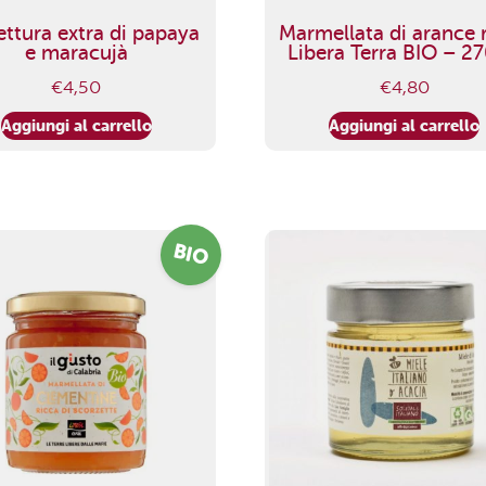
ettura extra di papaya
Marmellata di arance 
e maracujà
Libera Terra BIO – 27
€
4,50
€
4,80
Aggiungi al carrello
Aggiungi al carrello
BIO