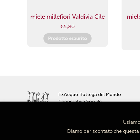
miele millefiori Valdivia Cile
miel
€
5,80
Prodotto esaurito
ExAequo Bottega del Mondo
Cooperativa Sociale
Via Altabella 7/b
40126 Bologna
Usiamo 
+39 051 233588
Diamo per scontato che questa c
PIVA 04152680379