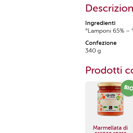
Descrizio
Ingredienti
°Lamponi 65% – °
Confezione
340 g
Prodotti co
BI
Marmellata di