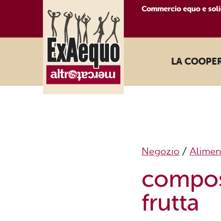
Commercio equo e soli
LA COOPE
Negozio
/
Alimen
compos
frutta