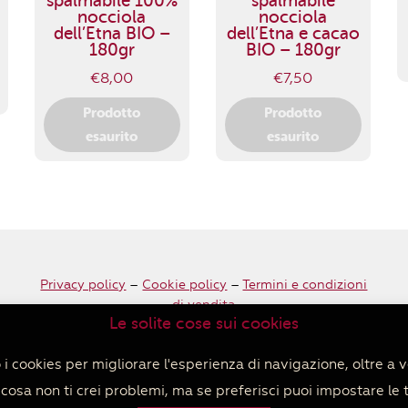
spalmabile 100%
spalmabile
nocciola
nocciola
dell’Etna BIO –
dell’Etna e cacao
180gr
BIO – 180gr
€
8,00
€
7,50
Prodotto
Prodotto
esaurito
esaurito
Privacy policy
–
Cookie policy
–
Termini e condizioni
di vendita
Le solite cose sui cookies
i cookies per migliorare l'esperienza di navigazione, oltre a v
osa non ti crei problemi, ma se preferisci puoi impostare le 