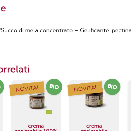
ne
Succo di mela concentrato – Gelificante: pectin
rrelati
O
BIO
BIO
NOVITÀ!
NOVITÀ!
crema
crema