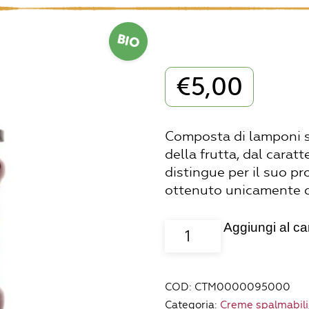
BIO
€
5,00
Composta di lamponi se
della frutta, dal caratt
distingue per il suo p
ottenuto unicamente da
Aggiungi al car
composta
di
lamponi
solo
COD:
CTM0000095000
zuccheri
Categoria:
Creme spalmabili,