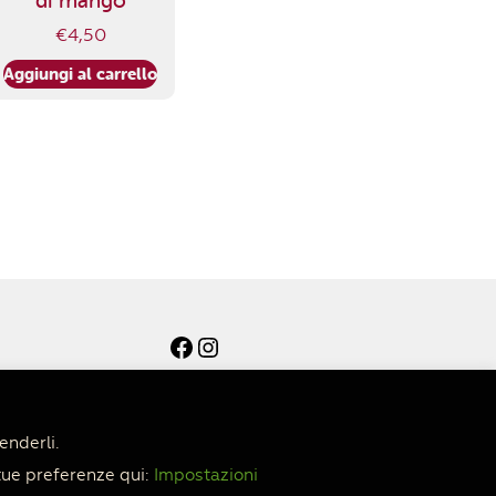
di mango
€
4,50
Aggiungi al carrello
Facebook
Instagram
enderli.
tue preferenze qui:
Impostazioni