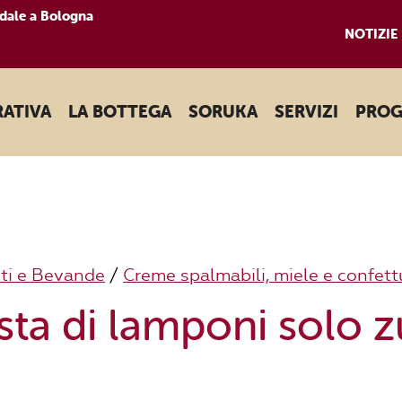
dale a Bologna
NOTIZIE
RATIVA
LA BOTTEGA
SORUKA
SERVIZI
PROG
ti e Bevande
/
Creme spalmabili, miele e confett
ta di lamponi solo z