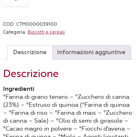
biscotti
al
cacao
COD:
CTM0000039100
BIO
Categoria:
Biscotti e cereali
-
260gr
quantità
Descrizione
Informazioni aggiuntive
Descrizione
Ingredienti
°Farina di grano tenero – °Zucchero di canna
(23%) – °Estruso di quinoa (°Farina di quinoa
– °Farina di riso – °Farina di mais – °Zucchero
di canna – Sale) – °Olio di semi di girasole –
°Cacao magro in polvere – °Fiocchi d’avena –
°Farina di quinoa – °Miele – Agenti lievitanti