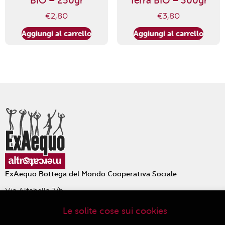
BIO – 250gr
Terra BIO – 300gr
€
2,80
€
3,80
Aggiungi al carrello
Aggiungi al carrello
ExAequo Bottega del Mondo Cooperativa Sociale
Via Altabella 7/b
40126 Bologna
Le solite cose sui cookies
+39 051 233588
PIVA 04152680379