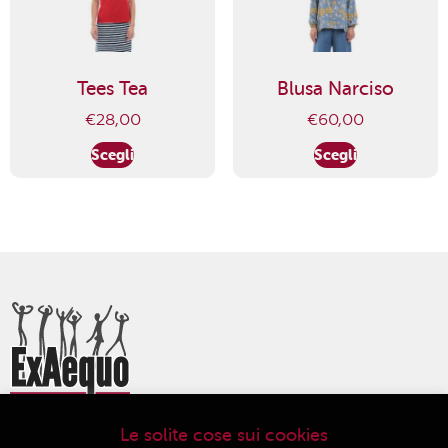
Tees Tea
Blusa Narciso
€
28,00
€
60,00
Scegli
Scegli
Le solite cose sui cookies
ExAequo Bottega del Mondo Cooperativa Sociale