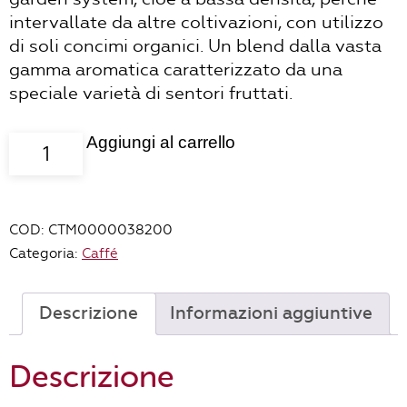
intervallate da altre coltivazioni, con utilizzo
di soli concimi organici. Un blend dalla vasta
gamma aromatica caratterizzato da una
speciale varietà di sentori fruttati.
Aggiungi al carrello
Caffè
monorigine
Etiopia
100%
COD:
CTM0000038200
arabica
Categoria:
Caffé
BIO
-
250gr
Descrizione
Informazioni aggiuntive
quantità
Descrizione