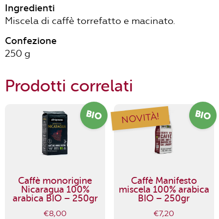
Ingredienti
Miscela di caffè torrefatto e macinato.
Confezione
250 g
Prodotti correlati
BIO
BIO
NOVITÀ!
Caffè monorigine
Caffè Manifesto
Nicaragua 100%
miscela 100% arabica
arabica BIO – 250gr
BIO – 250gr
€
8,00
€
7,20