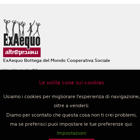
ExAequo Bottega del Mondo Cooperativa Sociale
Via Altabella 7/b
40126 Bologna
Le solite cose sui cookies
+39 051 233588
PIVA 04152680379
Usiamo i cookies per migliorare l'esperienza di navigazione,
Privacy policy
–
Cookie policy
–
Termini e condizioni di
vendita
oltre a venderli.
Facebook
Instagram
Diamo per scontato che questa cosa non ti crei problemi,
ma se preferisci puoi impostare le tue preferenze qui:
Impostazioni