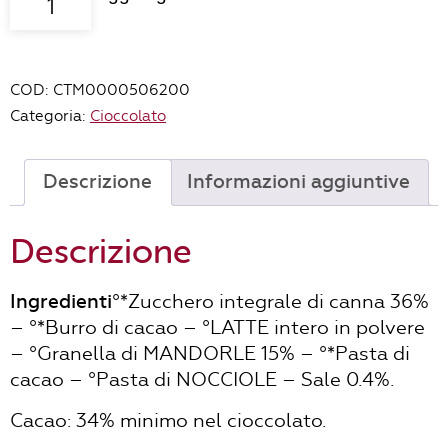
Mascao
al
latte
COD:
CTM0000506200
mandorla
Categoria:
Cioccolato
e
sale
BIO
Descrizione
Informazioni aggiuntive
-
80gr
Descrizione
quantità
Ingredienti
°*Zucchero integrale di canna 36%
– °*Burro di cacao – °LATTE intero in polvere
– °Granella di MANDORLE 15% – °*Pasta di
cacao – °Pasta di NOCCIOLE – Sale 0.4%.
Cacao: 34% minimo nel cioccolato.