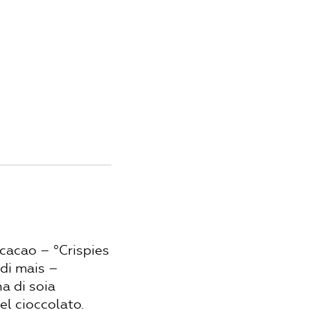
 cacao – °Crispies
 di mais –
na di soia
el cioccolato.