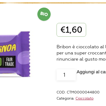
BIO
€
1,60
Bribon è cioccolato al 
per una super croccan
rinunciare al gusto mor
Aggiungi al car
cioccolato
snack
Bribon
al
COD:
CTM0000044800
latte
Categoria:
Cioccolato
e