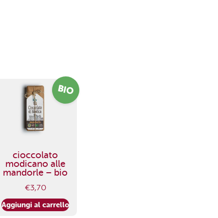
BIO
cioccolato
modicano alle
mandorle – bio
€
3,70
Aggiungi al carrello