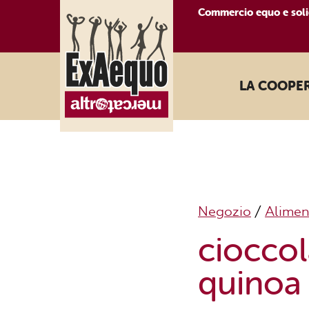
Commercio equo e soli
LA COOPE
Negozio
/
Alimen
cioccol
quinoa 