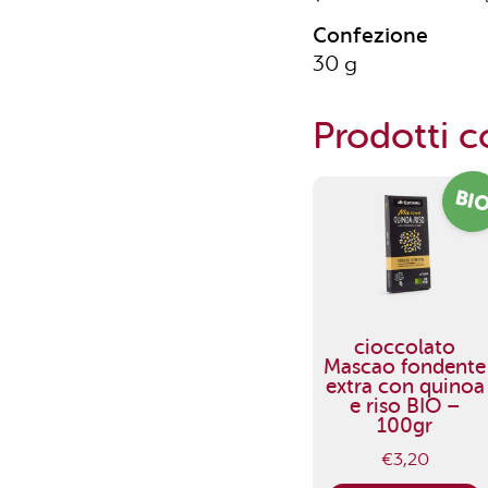
Confezione
30 g
Prodotti co
BI
cioccolato
Mascao fondente
extra con quinoa
e riso BIO –
100gr
€
3,20