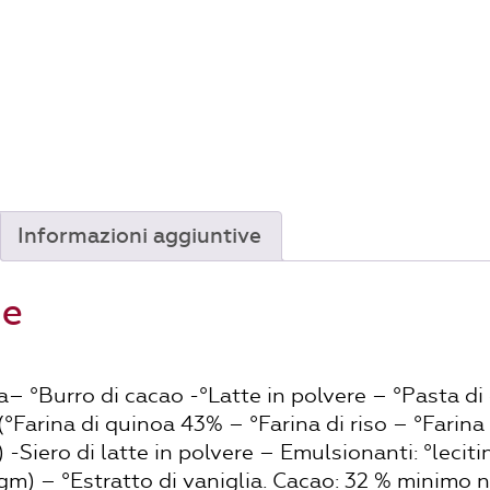
quinoa
soffiata
quantità
Informazioni aggiuntive
ne
– °Burro di cacao -°Latte in polvere – °Pasta di
(°Farina di quinoa 43% – °Farina di riso – °Farina
-Siero di latte in polvere – Emulsionanti: °leciti
ogm) – °Estratto di vaniglia. Cacao: 32 % minimo n