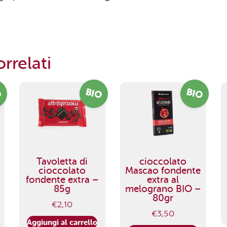
rrelati
O
BIO
BIO
Tavoletta di
cioccolato
cioccolato
Mascao fondente
fondente extra –
extra al
85g
melograno BIO –
80gr
€
2,10
€
3,50
Aggiungi al carrello