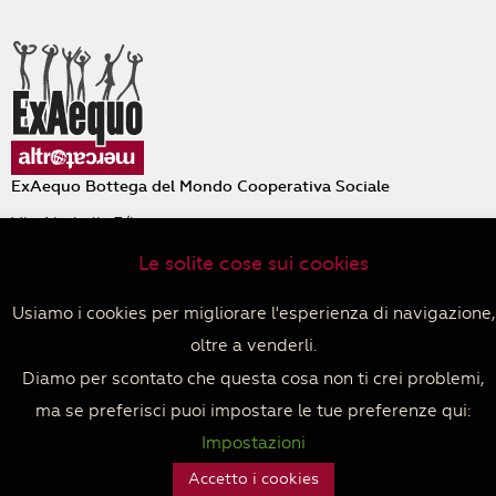
ExAequo Bottega del Mondo Cooperativa Sociale
Via Altabella 7/b
40126 Bologna
Le solite cose sui cookies
+39 051 233588
PIVA 04152680379
Usiamo i cookies per migliorare l'esperienza di navigazione,
Privacy policy
–
Cookie policy
–
Termini e condizioni di
oltre a venderli.
vendita
Facebook
Instagram
Diamo per scontato che questa cosa non ti crei problemi,
ma se preferisci puoi impostare le tue preferenze qui:
Impostazioni
Accetto i cookies