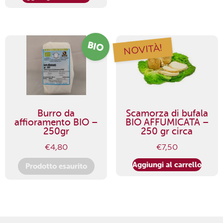
BIO
NOVITÀ!
Burro da
Scamorza di bufala
affioramento BIO –
BIO AFFUMICATA –
250gr
250 gr circa
€
4,80
€
7,50
Aggiungi al carrello
Prodotto esaurito