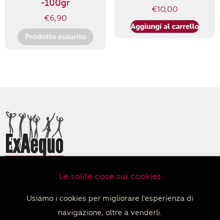
-100gr
€
10,00
€
6,90
Aggiungi al carrello
Prodotto esaurito
Le solite cose sui cookies
ExAequo Bottega del Mondo Cooperativa Sociale
Via Altabella 7/b
Usiamo i cookies per migliorare l'esperienza di
40126 Bologna
navigazione, oltre a venderli.
+39 051 233588