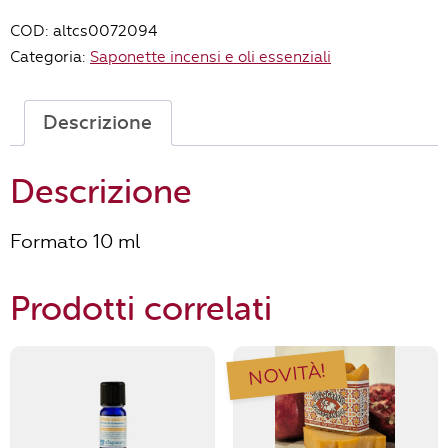
bio
COD:
altcs0072094
-
Categoria:
Saponette incensi e oli essenziali
La
Saponaria
-10ml
Descrizione
quantità
Descrizione
Formato 10 ml
Prodotti correlati
NOVITÀ!