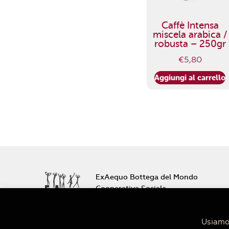
Caffè Intensa
miscela arabica /
robusta – 250gr
€
5,80
Aggiungi al carrello
ExAequo Bottega del Mondo
Cooperativa Sociale
Via Altabella 7/b
40126 Bologna
Usiamo 
+39 051 233588