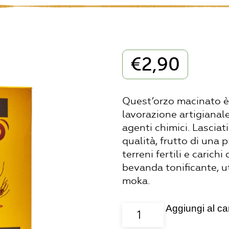
€
2,90
Quest’orzo macinato è
lavorazione artigianale
agenti chimici. Lasciat
qualità, frutto di una p
terreni fertili e carichi
bevanda tonificante, uti
moka.
Aggiungi al car
Orzo
d'altura