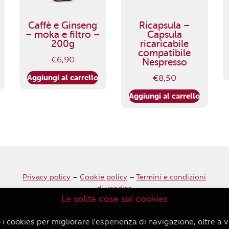
Caffè e Ginseng
Ricapsula –
– moka e filtro –
Capsula
200g
ricaricabile
compatibile
€
6,90
Nespresso
Aggiungi al carrello
€
8,50
Aggiungi al carrello
Privacy policy
–
Cookie policy
–
Termini e condizioni
di vendita
Le solite cose sui cookies
i cookies per migliorare l'esperienza di navigazione, oltre a v