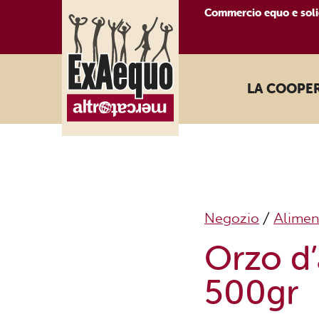
Commercio equo e soli
LA COOPE
Negozio
/
Alimen
Orzo d’
500gr