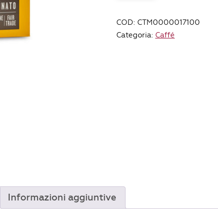
tostato
e
COD:
CTM0000017100
macinato
Categoria:
Caffé
-
500gr
quantità
Informazioni aggiuntive