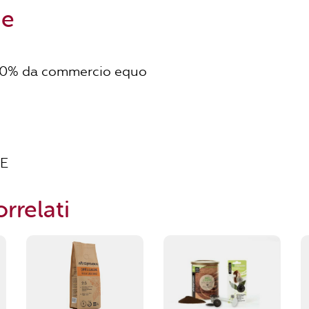
ne
00% da commercio equo
NE
rrelati