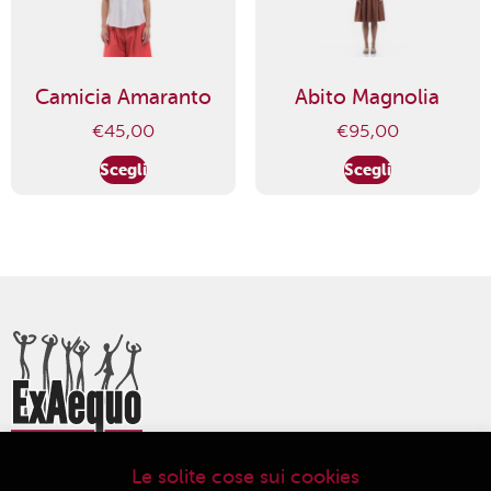
Camicia Amaranto
Abito Magnolia
€
45,00
€
95,00
Scegli
Scegli
Le solite cose sui cookies
ExAequo Bottega del Mondo Cooperativa Sociale