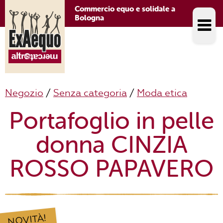
Commercio equo e solidale a
Bologna
Negozio
/
Senza categoria
/
Moda etica
Portafoglio in pelle
donna CINZIA
ROSSO PAPAVERO
NOVITÀ!