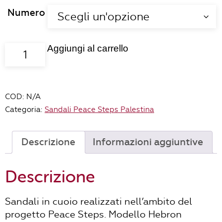
Numero
Aggiungi al carrello
Sandali
Hebron
colore
nero
COD:
N/A
quantità
Categoria:
Sandali Peace Steps Palestina
Descrizione
Informazioni aggiuntive
Descrizione
Sandali in cuoio realizzati nell’ambito del
progetto Peace Steps. Modello Hebron