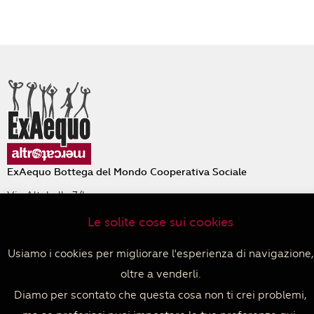
ExAequo Bottega del Mondo Cooperativa Sociale
Via Altabella 7/b
40126 Bologna
Le solite cose sui cookies
+39 051 233588
PIVA 04152680379
Usiamo i cookies per migliorare l'esperienza di navigazione,
Privacy policy
–
Cookie policy
–
Termini e condizioni di
vendita
oltre a venderli.
Facebook
Instagram
Diamo per scontato che questa cosa non ti crei problemi,