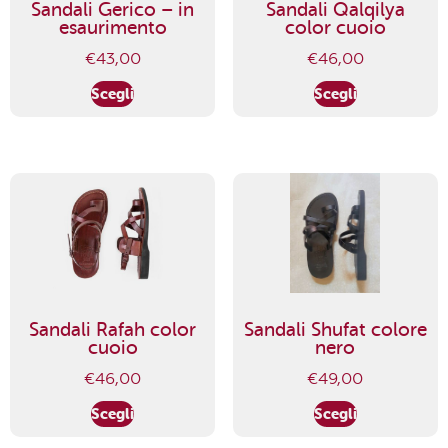
Sandali Gerico – in
Sandali Qalqilya
esaurimento
color cuoio
€
43,00
€
46,00
Scegli
Scegli
Sandali Rafah color
Sandali Shufat colore
cuoio
nero
€
46,00
€
49,00
Scegli
Scegli