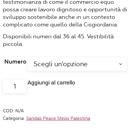
testimonianza di come il commercio equo
possa creare lavoro dignitoso e opportunità di
sviluppo sostenibile anche in un contesto
complicato come quello della Cisgiordania.
Disponibili numeri dal 36 al 45. Vestibilità
piccola.
Numero
Aggiungi al carrello
Sandali
Hebron
colore
rosso
COD:
N/A
quantità
Categoria:
Sandali Peace Steps Palestina