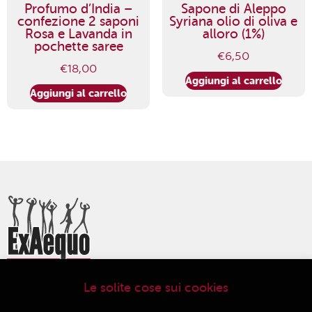
Profumo d’India –
Sapone di Aleppo
confezione 2 saponi
Syriana olio di oliva e
Rosa e Lavanda in
alloro (1%)
pochette saree
€
6,50
€
18,00
Aggiungi al carrello
Aggiungi al carrello
Le solite cose sui cookies
ExAequo Bottega del Mondo Cooperativa Sociale
Via Altabella 7/b