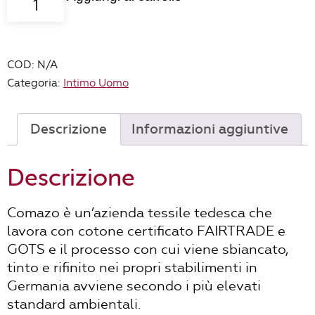
LINEA
COSTINE
NEW
COD:
N/A
Petrolio
Categoria:
Intimo Uomo
quantità
Descrizione
Informazioni aggiuntive
Descrizione
Comazo è un’azienda tessile tedesca che
lavora con cotone certificato FAIRTRADE e
GOTS e il processo con cui viene sbiancato,
tinto e rifinito nei propri stabilimenti in
Germania avviene secondo i più elevati
standard ambientali.