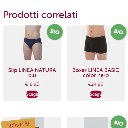
Prodotti correlati
BIO
BIO
Slip LINEA NATURA
Boxer LINEA BASIC
blu
color nero
€
18,95
€
24,95
Scegli
Scegli
BIO
NOVITÀ!