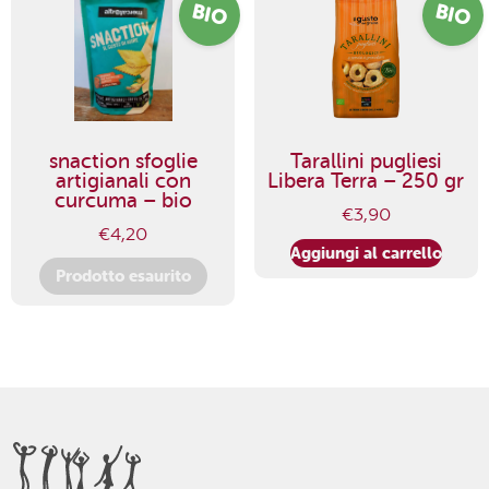
BIO
BIO
snaction sfoglie
Tarallini pugliesi
artigianali con
Libera Terra – 250 gr
curcuma – bio
€
3,90
€
4,20
Aggiungi al carrello
Prodotto esaurito