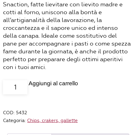
Snaction, fatte lievitare con lievito madre e
cotti al forno, uniscono alla bontà e
all’artigianalità della lavorazione, la
croccantezza e il sapore unico ed intenso
della canapa. Ideale come sostitutivo del
pane per accompagnare i pasti o come spezza
fame durante la giornata, è anche il prodotto
perfetto per preparare degli ottimi aperitivi
con i tuoi amici.
Aggiungi al carrello
Snaction
sfoglie
con
semi
COD:
5432
di
Categoria:
Chips, crakers, gallette
canapa
-