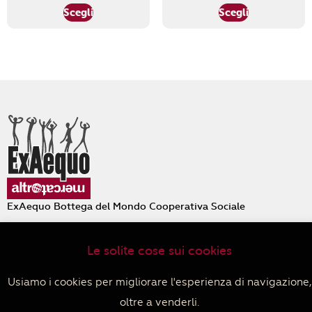
Scegli
Scegli
ExAequo Bottega del Mondo Cooperativa Sociale
Via Altabella 7/b
40126 Bologna
Le solite cose sui cookies
+39 051 233588
PIVA 04152680379
Usiamo i cookies per migliorare l'esperienza di navigazione,
Privacy policy
–
Cookie policy
–
Termini e condizioni di
oltre a venderli.
vendita