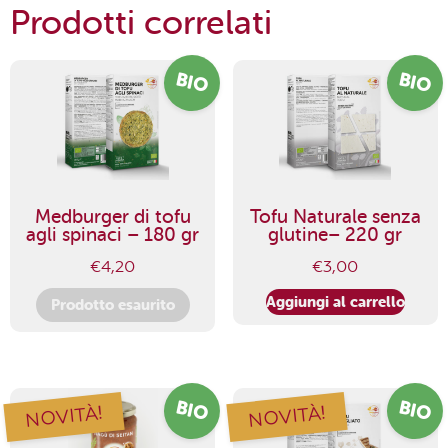
Prodotti correlati
BIO
BIO
Medburger di tofu
Tofu Naturale senza
agli spinaci – 180 gr
glutine– 220 gr
€
4,20
€
3,00
Aggiungi al carrello
Prodotto esaurito
BIO
BIO
NOVITÀ!
NOVITÀ!