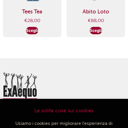
Tees Tea
Abito Loto
€
28,00
€
88,00
Scegli
Scegli
Le solite cose sui cookies
ExAequo Bottega del Mondo Cooperativa Sociale
Via Altabella 7/b
Usiamo i cookies per migliorare l'esperienza di
40126 Bologna