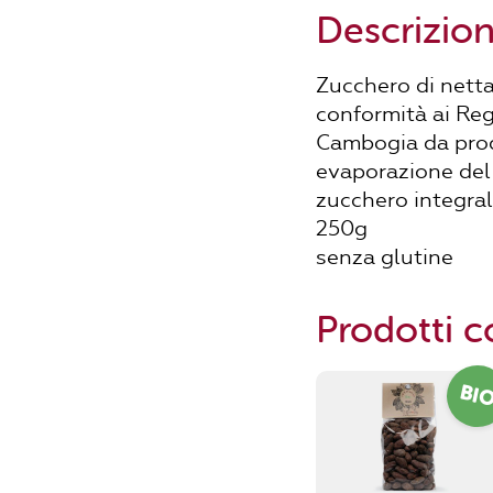
Descrizio
Zucchero di nettar
conformità ai Re
Cambogia da prod
evaporazione del 
zucchero integral
250g
senza glutine
Prodotti co
BI