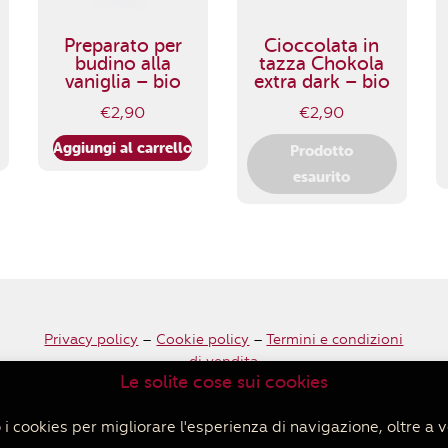
Preparato per
Cioccolata in
budino alla
tazza Chokola
vaniglia – bio
extra dark – bio
€
2,90
€
2,90
Aggiungi al carrello
Prodotto
esaurito
Privacy policy
–
Cookie policy
–
Termini e condizioni
di vendita
Le solite cose sui cookies
i cookies per migliorare l'esperienza di navigazione, oltre a v