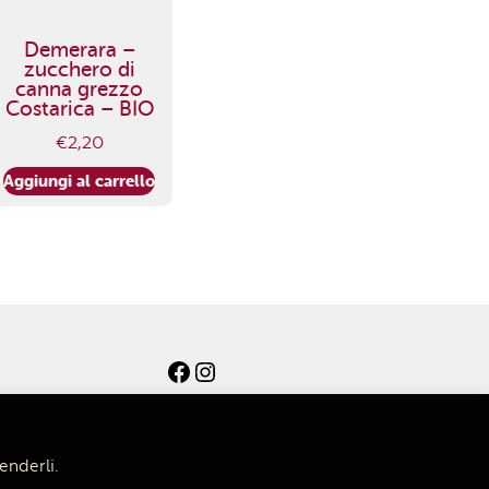
Demerara –
zucchero di
canna grezzo
Costarica – BIO
€
2,20
Aggiungi al carrello
Facebook
Instagram
enderli.