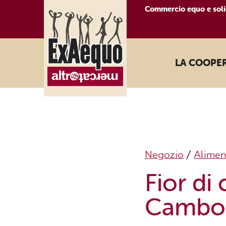
Commercio equo e soli
LA COOPE
Negozio
/
Alimen
Fior di
Cambog