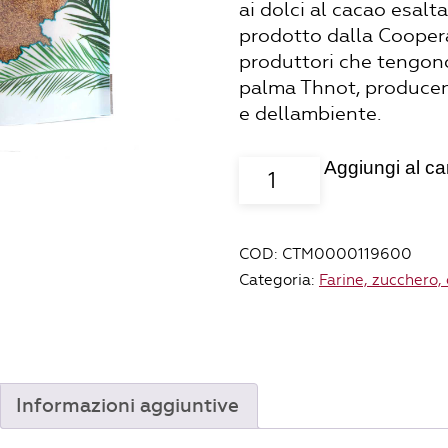
ai dolci al cacao esalt
prodotto dalla Cooper
produttori che tengono
palma Thnot, producend
e dellambiente.
Aggiungi al car
Fior
di
cocco,
zucchero
COD:
CTM0000119600
di
Categoria:
Farine, zucchero,
cocco
Cambogia
BIO
-
250gr
Informazioni aggiuntive
quantità