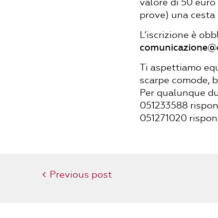
valore di 50 euro
prove) una cesta 
L’iscrizione è obb
comunicazione@e
Ti aspettiamo equ
scarpe comode, bo
Per qualunque dub
051233588 rispo
051271020 rispo
Previous post