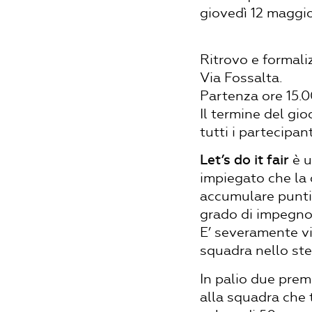
giovedì 12 maggio
Ritrovo e formal
Via Fossalta.
Partenza ore 15.0
Il termine del gio
tutti i partecipant
Let’s do it fair
è u
impiegato che la 
accumulare punti:
grado di impegno 
E’ severamente vi
squadra nello st
In palio due premi
alla squadra che 