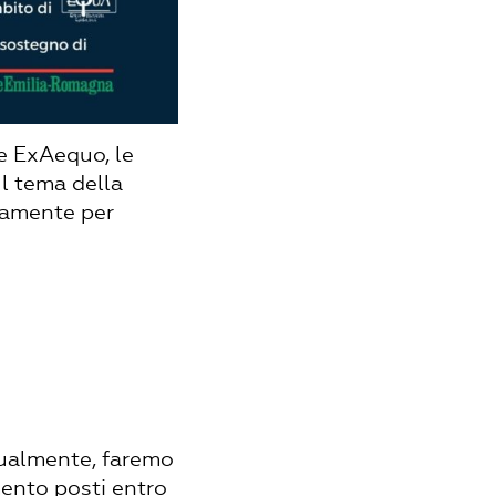
e ExAequo, le
l tema della
namente per
gualmente, faremo
mento posti entro