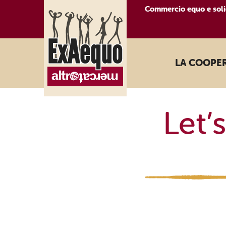
Commercio equo e soli
LA COOPE
Let’s