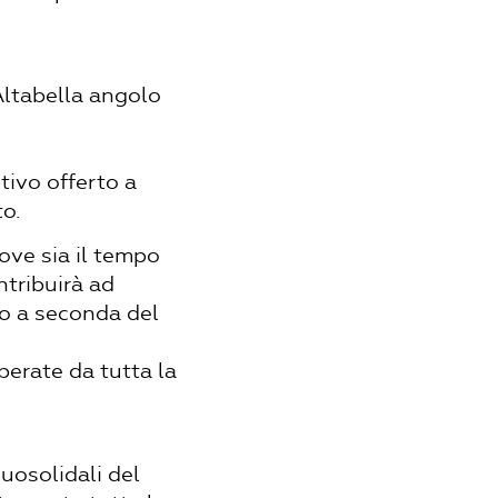
Altabella angolo
tivo offerto a
to.
ove sia il tempo
tribuirà ad
so a seconda del
perate da tutta la
uosolidali del