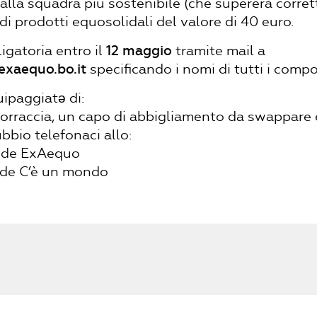
 alla squadra più sostenibile (che supererà corre
di prodotti equosolidali del valore di 40 euro.
ligatoria entro il
12 maggio
tramite mail a
xaequo.bo.it
specificando i nomi di tutti i comp
ipaggiatə di:
rraccia, un capo di abbigliamento da swappare e 
bio telefonaci allo:
nde ExAequo
nde C’è un mondo