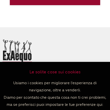
Le solite cose sui cookies
ExAequo Bottega del Mondo Cooperativa Sociale
Via Altabella 7/b
Usiamo i cookies per migliorare l'esperienza di
40126 Bologna
navigazione, oltre a venderli.
+39 051 233588
PIVA 04152680379
Diamo per scontato che questa cosa non ti crei problemi,
Privacy policy
–
Cookie policy
–
Termini e condizioni di
ma se preferisci puoi impostare le tue preferenze qui:
vendita