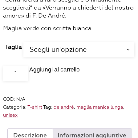
sceglierai” da «Verranno a chiederti del nostro
amore» di F. De André.
Maglia verde con scritta bianca
Taglia
Aggiungi al carrello
Maglia
manica
lunga
unisex
COD:
N/A
"Verranno
Categoria:
T-shirt
Tag:
de andré
,
maglia manica lunga
,
a
unisex
chiederti"
VERDE
quantità
Descrizione
Informazioni aggiuntive