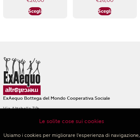
€
26,00
€
26,00
Scegli
Scegli
ExAequo Bottega del Mondo Cooperativa Sociale
Via Altabella 7/b
40126 Bologna
Le solite cose sui cookies
+39 051 233588
PIVA 04152680379
Usiamo i cookies per migliorare l'esperienza di navigazione,
Privacy policy
–
Cookie policy
–
Termini e condizioni di