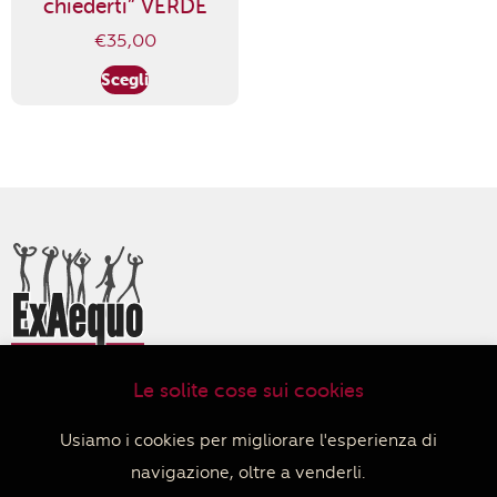
chiederti” VERDE
€
35,00
Scegli
Le solite cose sui cookies
ExAequo Bottega del Mondo Cooperativa Sociale
Via Altabella 7/b
Usiamo i cookies per migliorare l'esperienza di
40126 Bologna
navigazione, oltre a venderli.
+39 051 233588