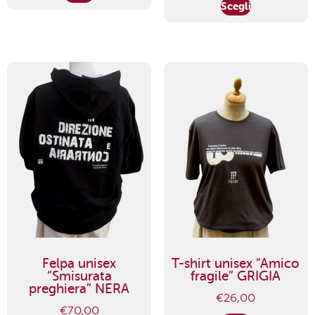
Scegli
Felpa unisex
T-shirt unisex “Amico
“Smisurata
fragile” GRIGIA
preghiera” NERA
€
26,00
€
70,00