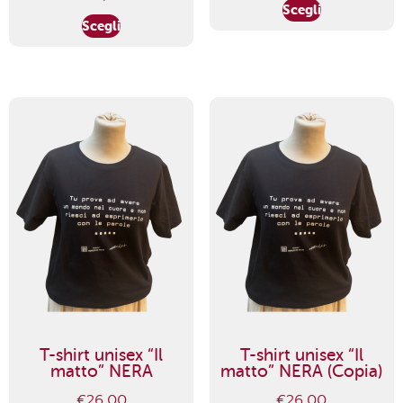
Scegli
Scegli
T-shirt unisex “Il
T-shirt unisex “Il
matto” NERA
matto” NERA (Copia)
€
26,00
€
26,00