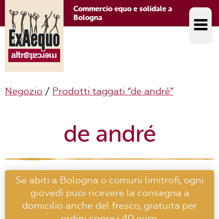
Commercio equo e solidale a
Bologna
Negozio
/
Prodotti taggati “de andré”
de andré
Se abiti a Bologna o comuni limitrofi, ogni
giovedì puoi ricevere la consegna a
domicilio anche del fresco, gratuita per
ordini sopra i 40 euro.