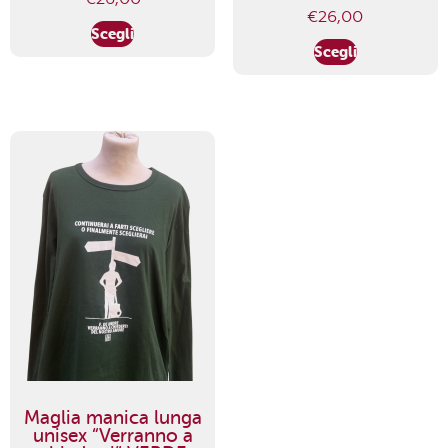
€
26,00
Scegli
Scegli
Maglia manica lunga
unisex “Verranno a