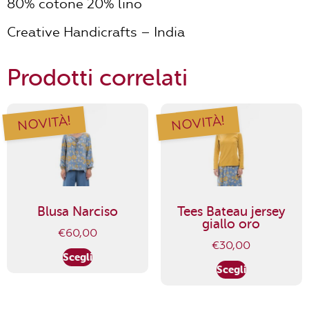
80% cotone 20% lino
Creative Handicrafts – India
Prodotti correlati
NOVITÀ!
NOVITÀ!
Blusa Narciso
Tees Bateau jersey
giallo oro
€
60,00
€
30,00
Scegli
Scegli