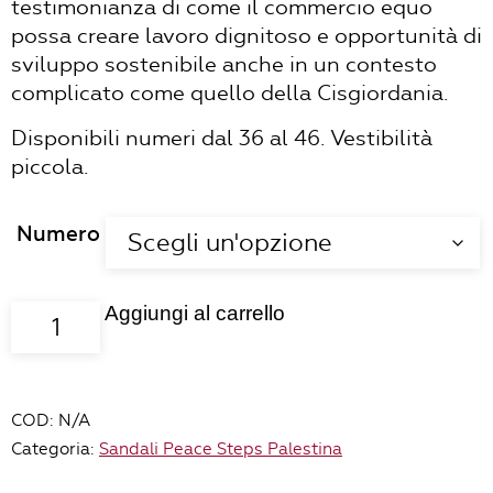
testimonianza di come il commercio equo
possa creare lavoro dignitoso e opportunità di
sviluppo sostenibile anche in un contesto
complicato come quello della Cisgiordania.
Disponibili numeri dal 36 al 46. Vestibilità
piccola.
Numero
Aggiungi al carrello
Sandali
Hebron
colore
cuoio
COD:
N/A
quantità
Categoria:
Sandali Peace Steps Palestina