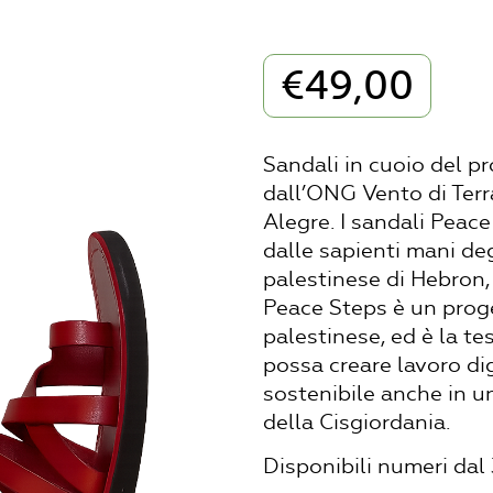
€
49,00
Sandali in cuoio del p
dall’ONG Vento di Ter
Alegre. I sandali Peac
dalle sapienti mani degl
palestinese di Hebron,
Peace Steps è un proge
palestinese, ed è la t
possa creare lavoro di
sostenibile anche in 
della Cisgiordania.
Disponibili numeri dal 3