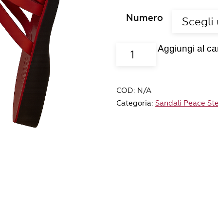
Numero
Aggiungi al car
Ciabatta
Shu'fat
colore
rosso
COD:
N/A
quantità
Categoria:
Sandali Peace St