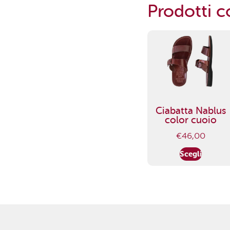
Prodotti co
Ciabatta Nablus
color cuoio
€
46,00
Scegli