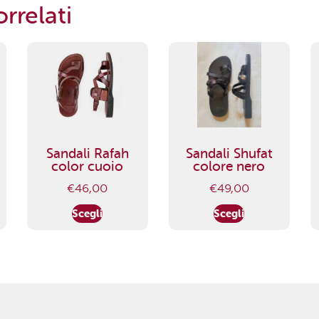
rrelati
Sandali Rafah
Sandali Shufat
color cuoio
colore nero
€
46,00
€
49,00
Scegli
Scegli