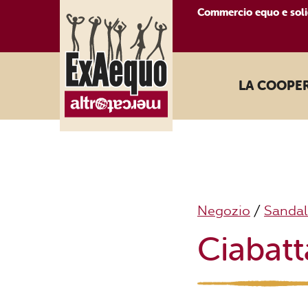
Commercio equo e soli
LA COOPE
Negozio
/
Sandal
Ciabatt