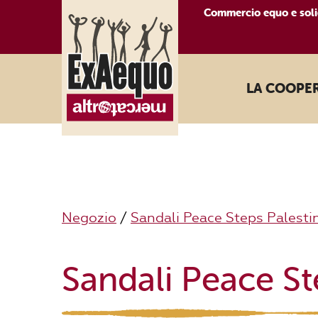
Commercio equo e soli
LA COOPE
Negozio
/
Sandali Peace Steps Palesti
Sandali Peace St