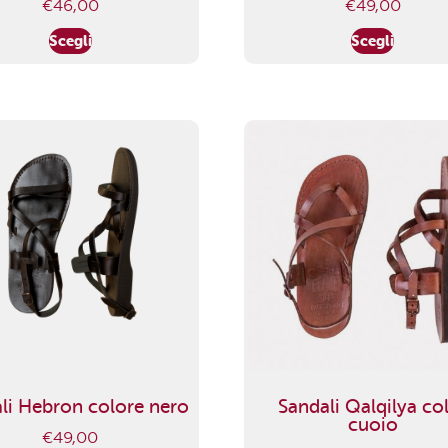
€
46,00
€
49,00
Scegli
Scegli
li Hebron colore nero
Sandali Qalqilya co
cuoio
€
49,00