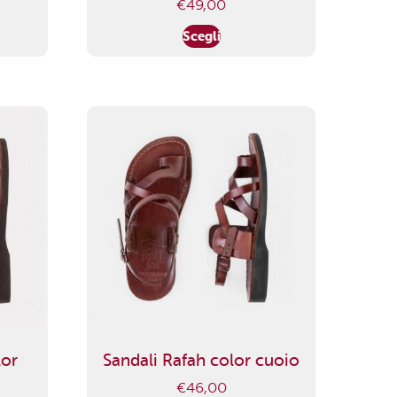
€
49,00
Scegli
lor
Sandali Rafah color cuoio
€
46,00