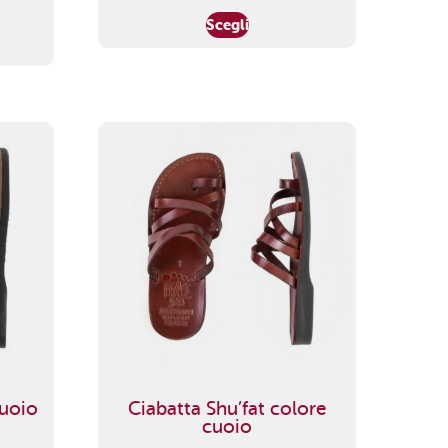
Scegli
cuoio
Ciabatta Shu’fat colore
cuoio