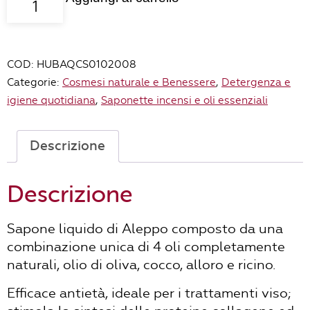
Di
Aleppo
Liquido
COD:
HUBAQCS0102008
Syriana
Categorie:
Cosmesi naturale e Benessere
,
Detergenza e
"4
igiene quotidiana
,
Saponette incensi e oli essenziali
Olii"
Oliva,
Cocco,
Descrizione
Alloro
E
Descrizione
Ricino
-
Sapone liquido di Aleppo composto da una
400ml
combinazione unica di 4 oli completamente
quantità
naturali, olio di oliva, cocco, alloro e ricino.
Efficace antietà, ideale per i trattamenti viso;