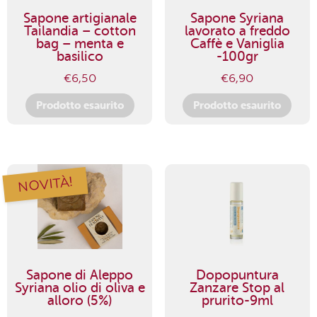
Sapone artigianale
Sapone Syriana
Tailandia – cotton
lavorato a freddo
bag – menta e
Caffè e Vaniglia
basilico
-100gr
€
6,50
€
6,90
Prodotto esaurito
Prodotto esaurito
NOVITÀ!
Sapone di Aleppo
Dopopuntura
Syriana olio di oliva e
Zanzare Stop al
alloro (5%)
prurito-9ml