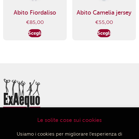
Abito Fiordaliso
Abito Camelia jersey
€
85,00
€
55,00
Scegli
Scegli
Le solite cose sui cookies
ExAequo Bottega del Mondo Cooperativa Sociale
Via Altabella 7/b
Usiamo i cookies per migliorare l'esperienza di
40126 Bologna