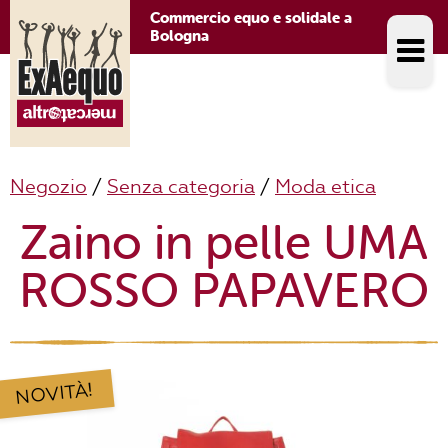
Commercio equo e solidale a
Bologna
Negozio
/
Senza categoria
/
Moda etica
Zaino in pelle UMA
ROSSO PAPAVERO
NOVITÀ!